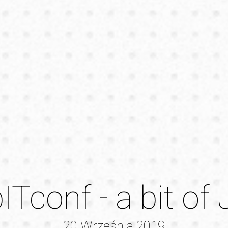
bITconf -
a
|
20 Września 2019